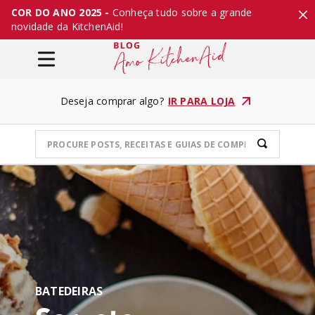
COR DO ANO 2025 -
Conheça tudo sobre a grande
novidade da KitchenAid!
Deseja comprar algo?
IR PARA LOJA
BATEDEIRAS