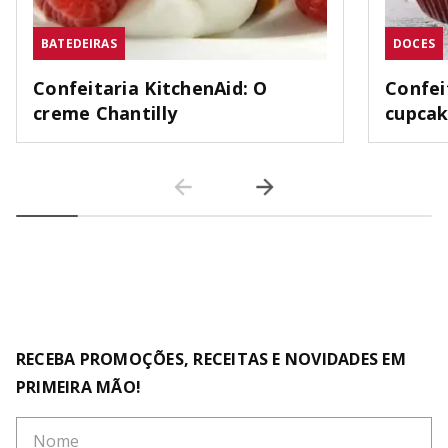
BATEDEIRAS
DOCES
Confeitaria KitchenAid: O
Confei
creme Chantilly
cupca
RECEBA PROMOÇÕES, RECEITAS E NOVIDADES EM
PRIMEIRA MÃO!