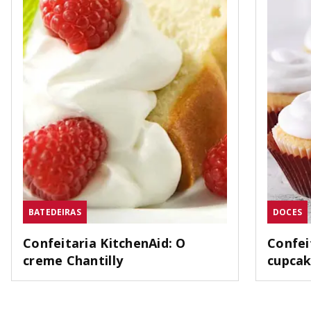
BATEDEIRAS
DOCES
Confeitaria KitchenAid: O
Confei
creme Chantilly
cupca