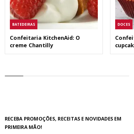
BATEDEIRAS
DOCES
Confeitaria KitchenAid: O
Confei
creme Chantilly
cupca
RECEBA PROMOÇÕES, RECEITAS E NOVIDADES EM
PRIMEIRA MÃO!