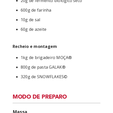
20g de fermento biológico seco
600g de farinha
10g de sal
60g de azeite
Recheio e montagem
1kg de brigadeiro MOÇA®
800g de pasta GALAK®
320g de SNOWFLAKES©
MODO DE PREPARO
Massa