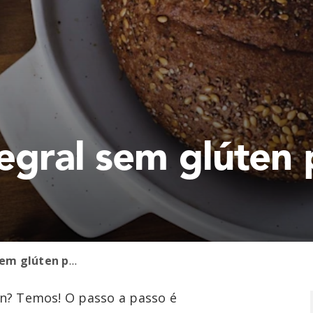
tegral sem glúten
Pão italiano integral sem glúten por Pão da Mutti
ten? Temos! O passo a passo é