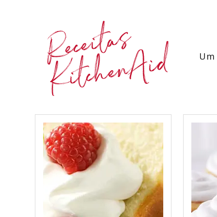
Receitas
KitchenAid
Um 