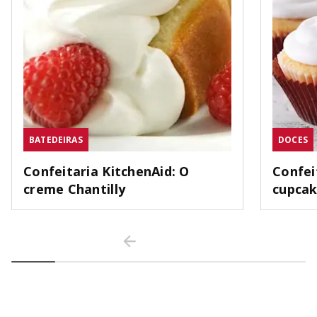
BATEDEIRAS
DOCES
Confeitaria KitchenAid: O
Confei
creme Chantilly
cupca