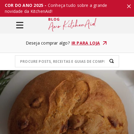
COR DO ANO 2025 -
Conheça tudo sobre a grande
novidade da KitchenAid!
Deseja comprar algo?
IR PARA LOJA