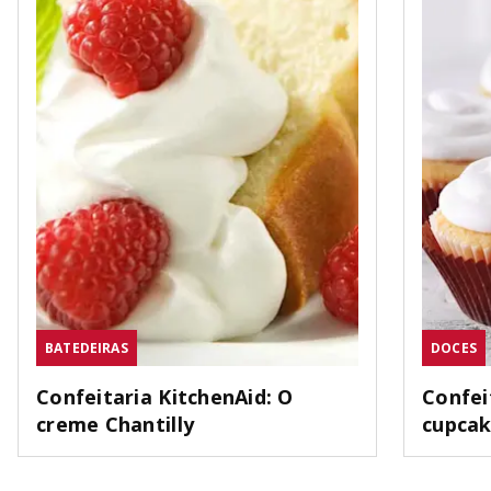
BATEDEIRAS
DOCES
Confeitaria KitchenAid: O
Confei
creme Chantilly
cupca