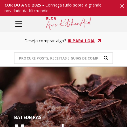
COR DO ANO 2025 -
Conheça tudo sobre a grande
novidade da KitchenAid!
Deseja comprar algo?
IR PARA LOJA
BATEDEIRAS