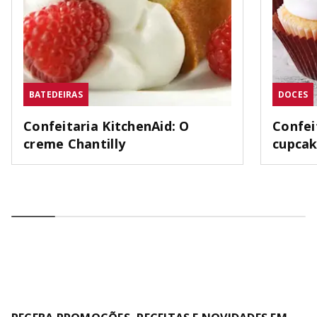
BATEDEIRAS
DOCES
Confeitaria KitchenAid: O
Confei
creme Chantilly
cupca