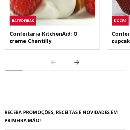
BATEDEIRAS
DOCES
Confeitaria KitchenAid: O
Confei
creme Chantilly
cupca
RECEBA PROMOÇÕES, RECEITAS E NOVIDADES EM
PRIMEIRA MÃO!