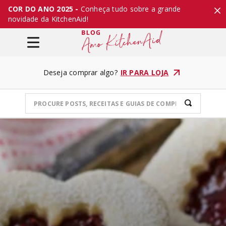
COR DO ANO 2025 -
Conheça tudo sobre a grande
novidade da KitchenAid!
Deseja comprar algo?
IR PARA LOJA