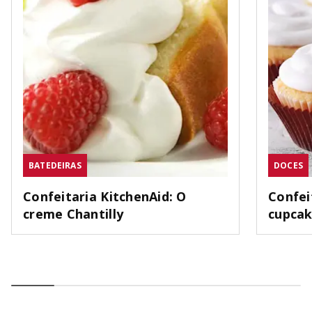
BATEDEIRAS
DOCES
Confeitaria KitchenAid: O
Confei
creme Chantilly
cupca