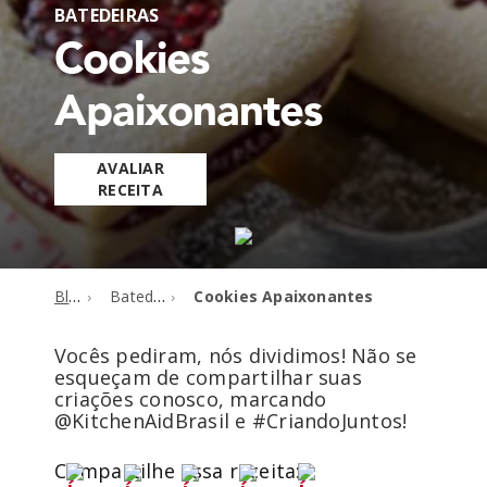
BATEDEIRAS
Cookies
Apaixonantes
AVALIAR
RECEITA
Blog
Batedeiras
Cookies Apaixonantes
Vocês pediram, nós dividimos! Não se
esqueçam de compartilhar suas
criações conosco, marcando
@KitchenAidBrasil e #CriandoJuntos!
Compartilhe essa receita: