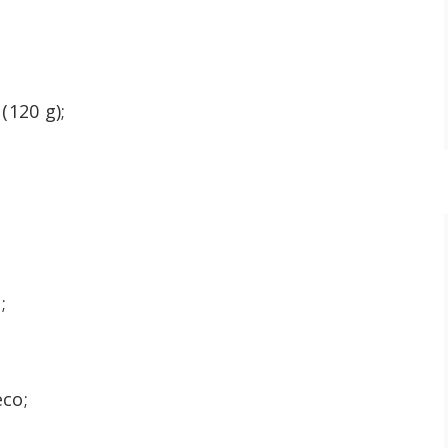
(120 g);
;
eco;