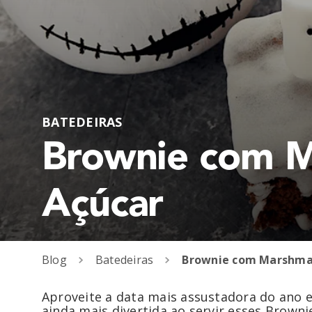
BATEDEIRAS
Brownie com M
Açúcar
Blog
Batedeiras
Aproveite a data mais assustadora do ano e
ainda mais divertida ao servir esses Brow