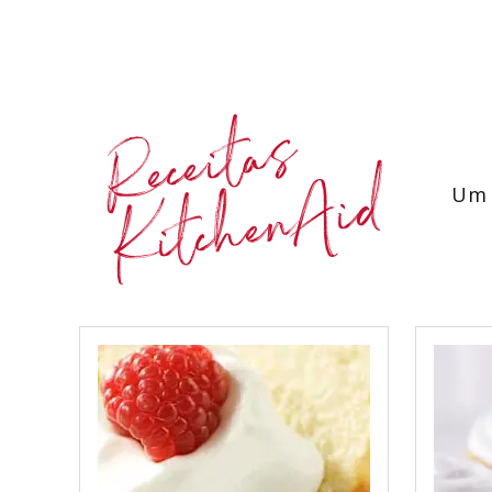
Receitas
KitchenAid
Um 