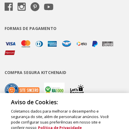
FORMAS DE PAGAMENTO
COMPRA SEGURA KITCHENAID
Aviso de Cookies:
Coletamos dados para melhorar o desempenho e
Copyright • BUD Comércio de Eletrodomésticos Ltda. ® 2020 - CNPJ
segurança do site, além de personalizar anúncios. Você
pode configurar suas preferências em nosso site e
62.058.318/0007-76. - Inscrição Municipal/Estadual 148.044.198.118 Sede:
conferir nosso
Política de Privacidade
Rua Olympia Semeraro, 675 - Jardim Santa Emília - CEP 04183-090 - São