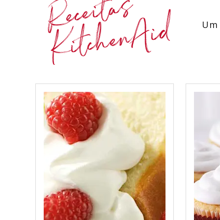
Receitas
KitchenAid
Um 