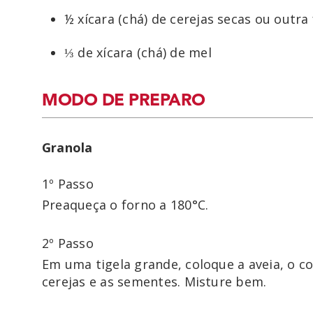
½ xícara (chá) de cerejas secas ou outra
⅓ de xícara (chá) de mel
MODO DE PREPARO
Granola
1º Passo
Preaqueça o forno a 180°C. 
2º Passo
Em uma tigela grande, coloque a aveia, o co
cerejas e as sementes. Misture bem.