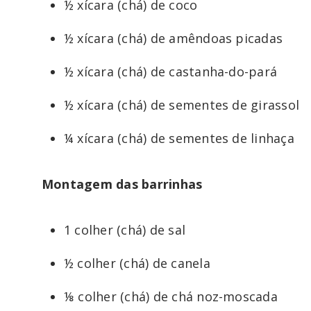
½ xícara (chá) de coco
½ xícara (chá) de amêndoas picadas
½ xícara (chá) de castanha-do-pará
½ xícara (chá) de sementes de girassol
¼ xícara (chá) de sementes de linhaça
Montagem das barrinhas
1 colher (chá) de sal
½ colher (chá) de canela
⅛ colher (chá) de chá noz-moscada