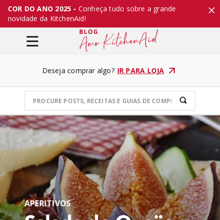
COR DO ANO 2025 -
Conheça tudo sobre a grande
novidade da KitchenAid!
Deseja comprar algo?
IR PARA LOJA
APERITIVOS