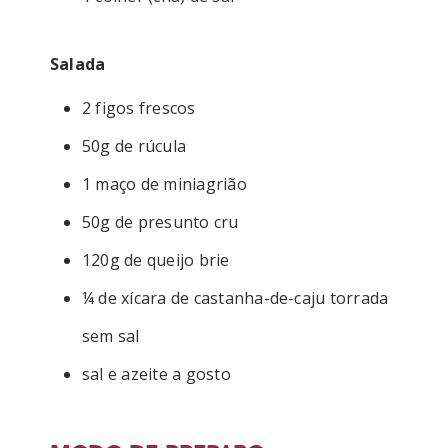
Salada
2 figos frescos
50g de rúcula
1 maço de miniagrião
50g de presunto cru
120g de queijo brie
¼ de xícara de castanha-de-caju torrada
sem sal
sal e azeite a gosto