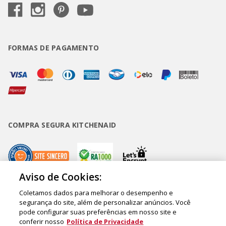
FORMAS DE PAGAMENTO
COMPRA SEGURA KITCHENAID
Aviso de Cookies:
Coletamos dados para melhorar o desempenho e
Copyright • BUD Comércio de Eletrodomésticos Ltda. ® 2020 - CNPJ
segurança do site, além de personalizar anúncios. Você
pode configurar suas preferências em nosso site e
62.058.318/0007-76. - Inscrição Municipal/Estadual 148.044.198.118 Sede:
conferir nosso
Política de Privacidade
Rua Olympia Semeraro, 675 - Jardim Santa Emília - CEP 04183-090 - São