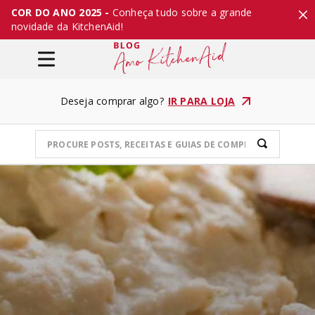
COR DO ANO 2025 -
Conheça tudo sobre a grande
novidade da KitchenAid!
Deseja comprar algo?
IR PARA LOJA