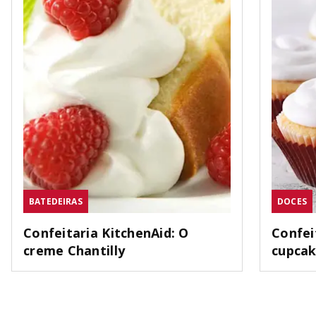
BATEDEIRAS
DOCES
Confeitaria KitchenAid: O
Confei
creme Chantilly
cupca