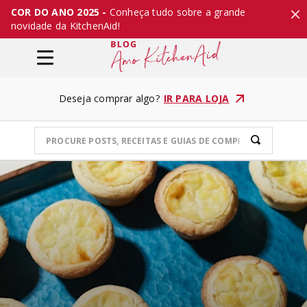
COR DO ANO 2025 -
Conheça tudo sobre a grande
novidade da KitchenAid!
Deseja comprar algo?
IR PARA LOJA