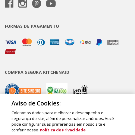
FORMAS DE PAGAMENTO
COMPRA SEGURA KITCHENAID
Aviso de Cookies:
Coletamos dados para melhorar o desempenho e
Copyright • BUD Comércio de Eletrodomésticos Ltda. ® 2020 - CNPJ
segurança do site, além de personalizar anúncios. Você
pode configurar suas preferências em nosso site e
62.058.318/0007-76. - Inscrição Municipal/Estadual 148.044.198.118 Sede:
conferir nosso
Política de Privacidade
Rua Olympia Semeraro, 675 - Jardim Santa Emília - CEP 04183-090 - São