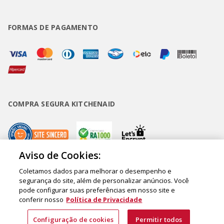
FORMAS DE PAGAMENTO
COMPRA SEGURA KITCHENAID
Aviso de Cookies:
Coletamos dados para melhorar o desempenho e
Copyright • BUD Comércio de Eletrodomésticos Ltda. ® 2020 - CNPJ
segurança do site, além de personalizar anúncios. Você
pode configurar suas preferências em nosso site e
62.058.318/0007-76. - Inscrição Municipal/Estadual 148.044.198.118 Sede:
conferir nosso
Política de Privacidade
Rua Olympia Semeraro, 675 - Jardim Santa Emília - CEP 04183-090 - São
Paulo - SP - Brasil
Configuração de cookies
Permitir todos