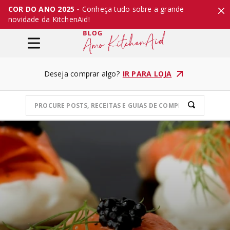
COR DO ANO 2025 -
Conheça tudo sobre a grande
novidade da KitchenAid!
Deseja comprar algo?
IR PARA LOJA