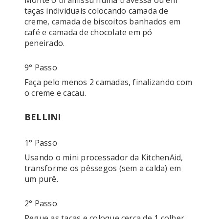
Monte o tiramissu numa travessa ou em 
taças individuais colocando camada de 
creme, camada de biscoitos banhados em 
café e camada de chocolate em pó 
peneirado.
9° Passo
Faça pelo menos 2 camadas, finalizando com 
o creme e cacau.
BELLINI
1° Passo
Usando o mini processador da KitchenAid, 
transforme os pêssegos (sem a calda) em 
um purê.
2° Passo
Pegue as taças e coloque cerca de 1 colher 