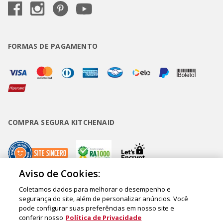
FORMAS DE PAGAMENTO
COMPRA SEGURA KITCHENAID
Aviso de Cookies:
Coletamos dados para melhorar o desempenho e
Copyright • BUD Comércio de Eletrodomésticos Ltda. ® 2020 - CNPJ
segurança do site, além de personalizar anúncios. Você
pode configurar suas preferências em nosso site e
62.058.318/0007-76. - Inscrição Municipal/Estadual 148.044.198.118 Sede:
conferir nosso
Política de Privacidade
Rua Olympia Semeraro, 675 - Jardim Santa Emília - CEP 04183-090 - São