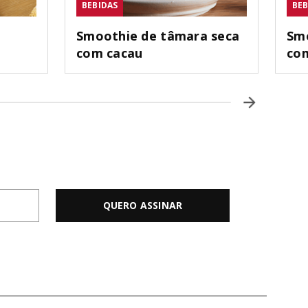
BEBIDAS
BEB
Smoothie de tâmara seca
Smo
com cacau
com
QUERO ASSINAR