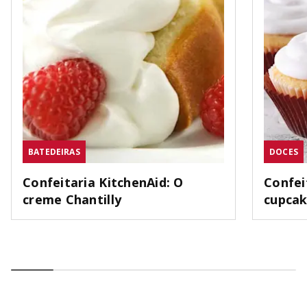
BATEDEIRAS
DOCES
Confeitaria KitchenAid: O
Confei
creme Chantilly
cupca