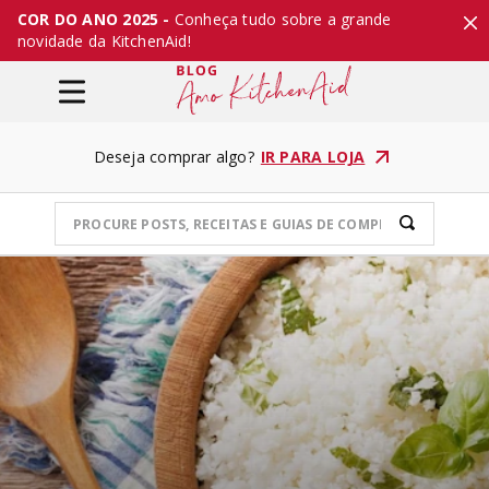
COR DO ANO 2025 -
Conheça tudo sobre a grande
novidade da KitchenAid!
Deseja comprar algo?
IR PARA LOJA