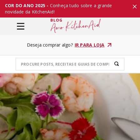
COR DO ANO 2025 -
Conheça tudo sobre a grande
novidade da KitchenAid!
Deseja comprar algo?
IR PARA LOJA