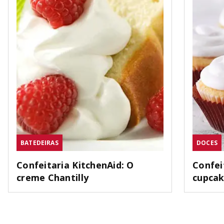
BATEDEIRAS
DOCES
Confeitaria KitchenAid: O
Confei
creme Chantilly
cupca