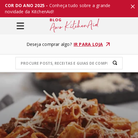
COR DO ANO 2025 -
Conheça tudo sobre a grande
novidade da KitchenAid!
Deseja comprar algo?
IR PARA LOJA