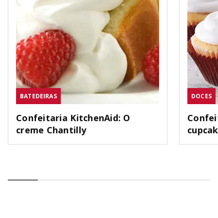
BATEDEIRAS
DOCES
Confeitaria KitchenAid: O
Confei
creme Chantilly
cupca