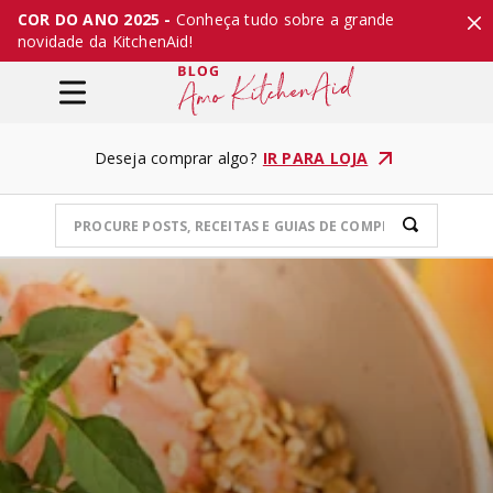
COR DO ANO 2025 -
Conheça tudo sobre a grande
novidade da KitchenAid!
Deseja comprar algo?
IR PARA LOJA