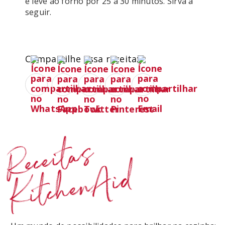
e leve ao forno por 25 a 30 minutos. Sirva a 
seguir. 

Compartilhe essa receita:
Receitas
KitchenAid