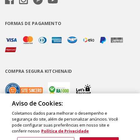
FORMAS DE PAGAMENTO
COMPRA SEGURA KITCHENAID
Aviso de Cookies:
Coletamos dados para melhorar o desempenho e
Copyright • BUD Comércio de Eletrodomésticos Ltda. ® 2020 - CNPJ
segurança do site, além de personalizar anúncios. Você
pode configurar suas preferências em nosso site e
62.058.318/0007-76. - Inscrição Municipal/Estadual 148.044.198.118 Sede:
conferir nosso
Política de Privacidade
Rua Olympia Semeraro, 675 - Jardim Santa Emília - CEP 04183-090 - São
Paulo - SP - Brasil