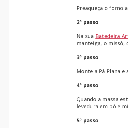
Preaqueça o forno a
2º passo
Na sua
Batedeira Ar
manteiga, o missô, o
3º passo
Monte a Pá Plana e 
4° passo
Quando a massa esti
levedura em pó e m
5º passo