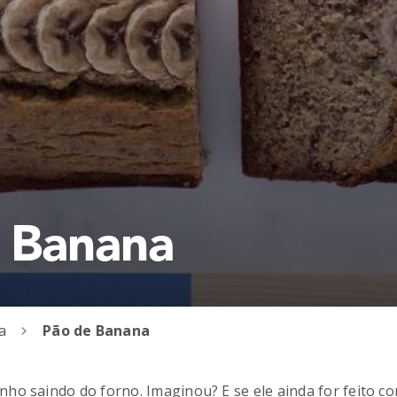
 Banana
a
Pão de Banana
ho saindo do forno. Imaginou? E se ele ainda for feito c