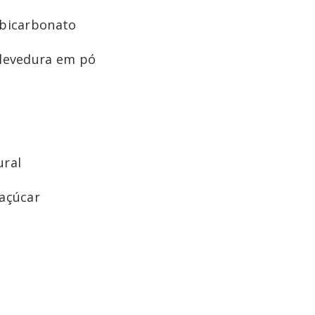
 bicarbonato
 levedura em pó
ural
 açúcar