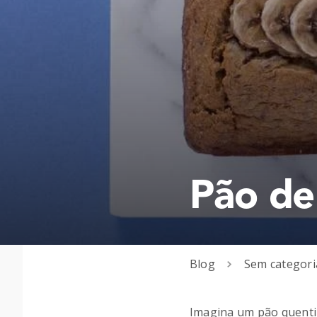
Pão de
Blog
Sem categori
Imagina um pão quentin