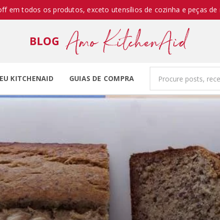
off em todos os produtos, exceto utensílios de cozinha e peças de 
EU KITCHENAID
GUIAS DE COMPRA