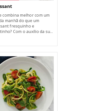
issant
e combina melhor com um
 da manhã do que um
ssant fresquinho e
tinho? Com o auxílio da sua
eira Artisan Mini é possível
 preparar a sua própria
a de Croissant. Veja o
o a passo de como fazer
ssant e torne os momentos
olta da mesa ainda mais
ciosos! Rendimento […]