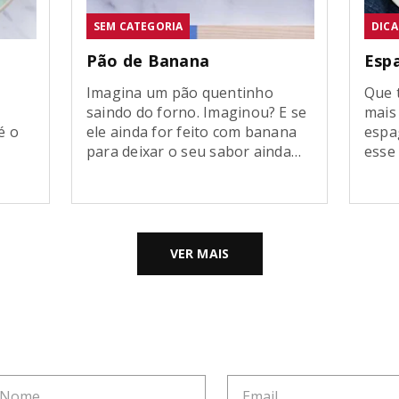
SEM CATEGORIA
DICA
Pão de Banana
Esp
Imagina um pão quentinho
Que 
saindo do forno. Imaginou? E se
mais
é o
ele ainda for feito com banana
espa
para deixar o seu sabor ainda
esse
mais incrível? Nesta receita
a re
irou
prática e simples, veja como
quer
.
preparar um maravilhoso pão
sabor
de banana. Existem inúmeras
Apre
formas de aproveitar o melhor
deli
VER MAIS
dos seus alimentos e testar
que,
 que
novos sabores. Esse pão de
ingre
banana […]
Acopl