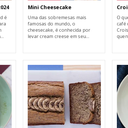
2024
Mini Cheesecake
Cro
id é
Uma das sobremesas mais
O qu
ara
famosas do mundo, o
café
m
cheesecake, é conhecida por
Croi
a
levar cream creese em seu
quen
creme, dando um toque mais
Bated
stá
azedinho em seu recheio.
você
com a
Versátil e com um sabor
mass
 já
equilibrado, você ainda pode
pass
nAid
pensar em vários tipos de
Croi
ir
recheio para deixar o seu
em v
 é
cheesecake ainda mais gostoso.
deli
d […]
Aprenda como preparar essa
deliciosa sobremesa […]