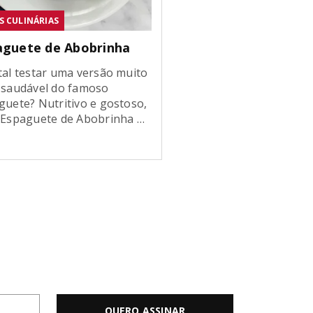
S CULINÁRIAS
aguete de Abobrinha
tal testar uma versão muito
 saudável do famoso
guete? Nutritivo e gostoso,
 Espaguete de Abobrinha é
ceita perfeita para quem
 comer uma comida
osa sem sair da dieta.
nda como fazer um
cioso macarrão de abobrinha
 além de levar pouquíssimos
dientes, é super nutritivo!
e o seu Espiralizador de […]
QUERO ASSINAR