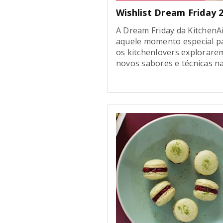
Wishlist Dream Friday 
A Dream Friday da KitchenA
aquele momento especial p
os kitchenlovers explorare
novos sabores e técnicas n
cozinha. Uma oportunidade
extraordinária para quem e
começando a se aventurar 
marca e também para quem
conta com produtos Kitche
na bancada e deseja expand
suas possibilidades. Se você
novo no universo KitchenAi