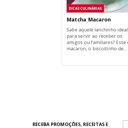
DICAS CULINÁRIAS
Matcha Macaron
Sabe aquele lanchinho ideal
para servir ao receber os
amigos ou familiares? Esse 
macaron, o biscoitinho de
origem francesa feito com
farinha de amêndoas que v
o queridinho dos brasileiros
Basta uma mordida para se
apaixonar por essa delícia!
Aprenda essa receita de
macarons feita com matcha
é de dar água na […]
RECEBA PROMOÇÕES, RECEITAS E