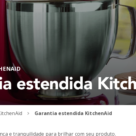
CHENAID
ia estendida Kitc
KitchenAid
Garantia estendida KitchenAid
ça e tranquilidade para brilhar com seu produto.