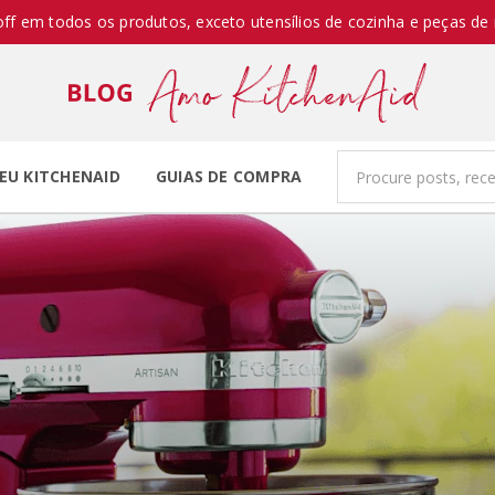
off em todos os produtos, exceto utensílios de cozinha e peças de 
EU KITCHENAID
GUIAS DE COMPRA