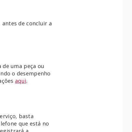
antes de concluir a
a de uma peça ou
zindo o desempenho
mações
aqui
.
serviço, basta
elefone que está no
egistrará a