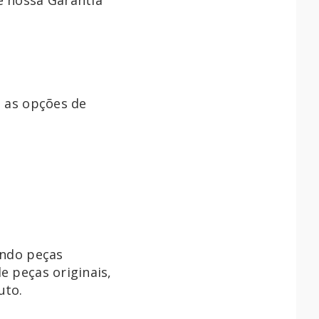
e nossa Garantia
a as opções de
indo peças
e peças originais,
uto.