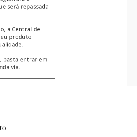
que será repassada
o, a Central de
seu produto
ualidade.
, basta entrar em
nda via.
d
to