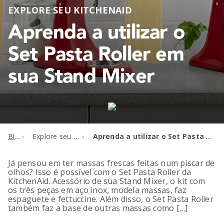
EXPLORE SEU KITCHENAID
Aprenda a utilizar o
Set Pasta Roller em
sua Stand Mixer
Blog
Explore seu KitchenAid
Aprenda a utilizar o Set Pasta Roller em sua Stand Mixer
Já pensou em ter massas frescas feitas num piscar de
olhos? Isso é possível com o Set Pasta Roller da
KitchenAid. Acessório de sua Stand Mixer, o kit com
os três peças em aço inox, modela massas, faz
espaguete e fettuccine. Além disso, o Set Pasta Roller
também faz a base de outras massas como […]