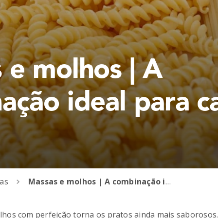
 e molhos | A
ação ideal para c
ias
Massas e molhos | A combinação ideal para cada receita
os com perfeição torna os pratos ainda mais saborosos. A