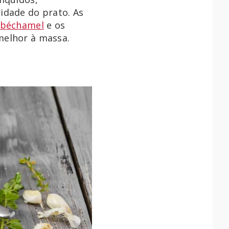
dade do prato. As
béchamel
e os
melhor à massa.