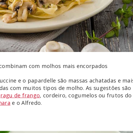
s combinam com molhos mais encorpados
ttuccine e o papardelle são massas achatadas e ma
das com muitos tipos de molho. As sugestões são
o
ragu de frango
, cordeiro, cogumelos ou frutos do
nara
e o Alfredo.