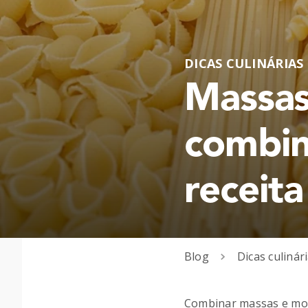
DICAS CULINÁRIAS
Massas
combin
receita
Blog
Dicas culinár
Combinar massas e molh