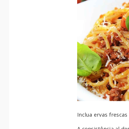
Inclua ervas fresca
A consistência al d