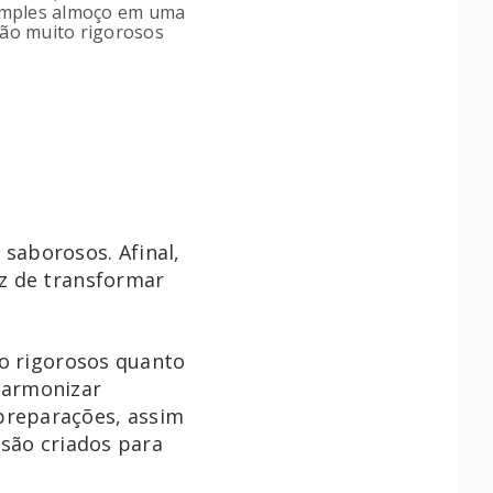
simples almoço em uma
são muito rigorosos
saborosos. Afinal,
z de transformar
to rigorosos quanto
harmonizar
preparações, assim
 são criados para