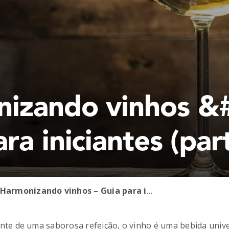
izando vinhos &
ra iniciantes (par
Harmonizando vinhos – Guia para iniciantes (parte 1)
 de uma saborosa refeição, o vinho é uma bebida univers