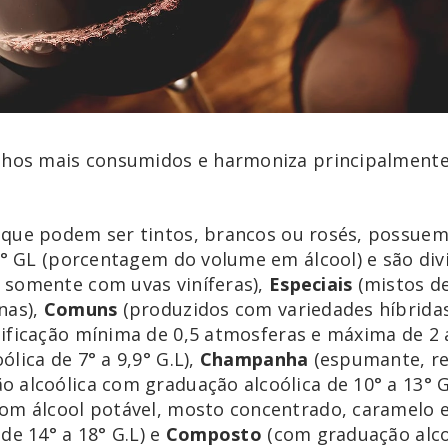
inhos mais consumidos e harmoniza principalment
, que podem ser tintos, brancos ou rosés, possue
13° GL (porcentagem do volume em álcool) e são div
 somente com uvas viníferas),
Especiais
(mistos de
nas),
Comuns
(produzidos com variedades híbridas
ificação mínima de 0,5 atmosferas e máxima de 2 
lica de 7° a 9,9° G.L),
Champanha
(espumante, re
 alcoólica com graduação alcoólica de 10° a 13° G
om álcool potável, mosto concentrado, caramelo 
de 14° a 18° G.L) e
Composto
(com graduação alcoó