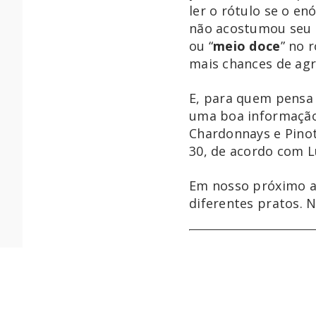
ler o rótulo se o en
não acostumou seu p
ou “
meio doce
” no 
mais chances de agra
E, para quem pensa 
uma boa informação:
Chardonnays e Pinot 
30, de acordo com L
Em nosso próximo ar
diferentes pratos. 