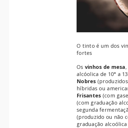
O tinto é um dos v
fortes
Os
vinhos de mesa
alcóolica de 10° a 
Nobres
(produzidos
híbridas ou america
Frisantes
(com gase
(com graduação alcoó
segunda fermentação
(produzido ou não c
graduação alcoólica 