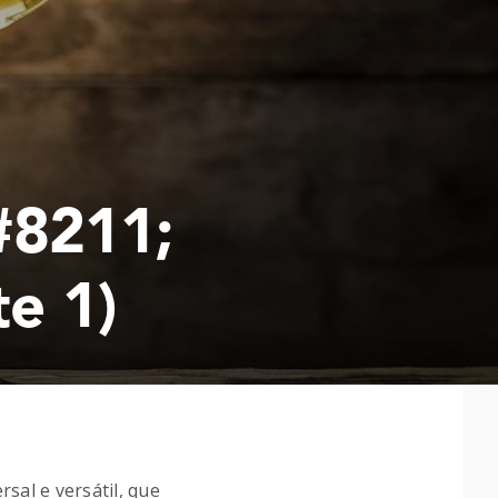
#8211;
te 1)
al e versátil, que