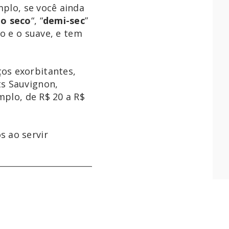
mplo, se você ainda
o seco
“, “
demi-sec
”
co e o suave, e tem
os exorbitantes,
ts Sauvignon,
mplo, de R$ 20 a R$
s ao servir
d