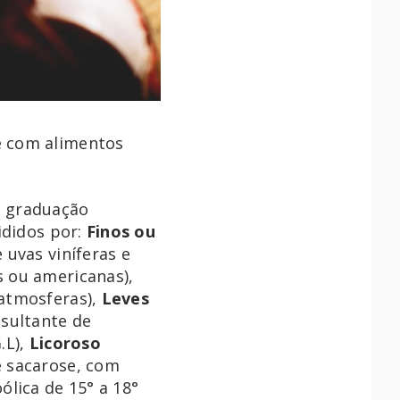
e com alimentos
m graduação
ididos por:
Finos ou
 uvas viníferas e
 ou americanas),
atmosferas),
Leves
sultante de
.L),
Licoroso
e sacarose, com
lica de 15° a 18°