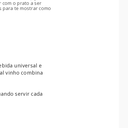
r com o prato a ser
is para te mostrar como
bida universal e
ual vinho combina
ando servir cada