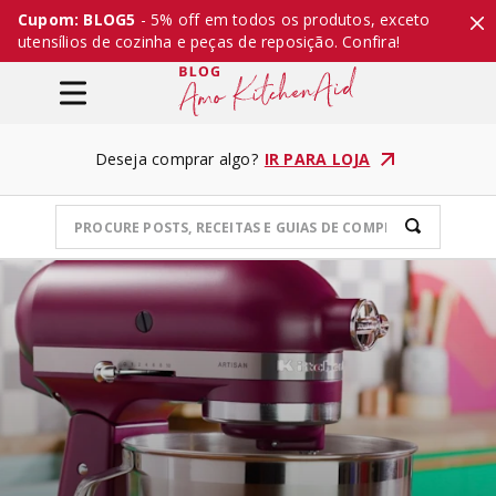
Cupom: BLOG5
- 5% off em todos os produtos, exceto
utensílios de cozinha e peças de reposição. Confira!
Deseja comprar algo?
IR PARA LOJA