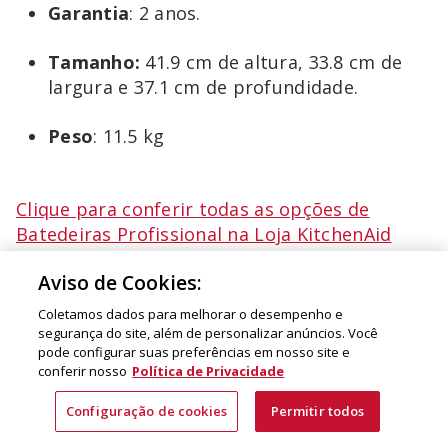
Garantia
: 2 anos.
Tamanho:
41.9 cm de altura, 33.8 cm de
largura e 37.1 cm de profundidade.
Peso
: 11.5 kg
Clique para conferir todas as opções de
Batedeiras Profissional na Loja KitchenAid
Aviso de Cookies:
Expresse seu estilo e ganhe
Coletamos dados para melhorar o desempenho e
autonomia com tigelas extras
segurança do site, além de personalizar anúncios. Você
pode configurar suas preferências em nosso site e
conferir nosso
Política de Privacidade
Configuração de cookies
Permitir todos