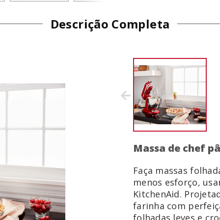
Descrição Completa
Massa de chef pâ
Faça massas folhad
menos esforço, usa
KitchenAid. Projeta
farinha com perfeiç
folhadas leves e cr