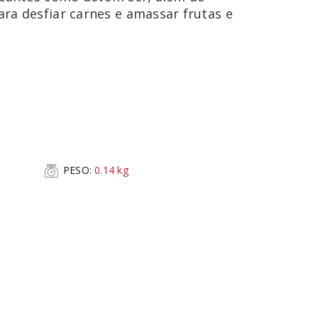
ra desfiar carnes e amassar frutas e
PESO:
0.14
kg