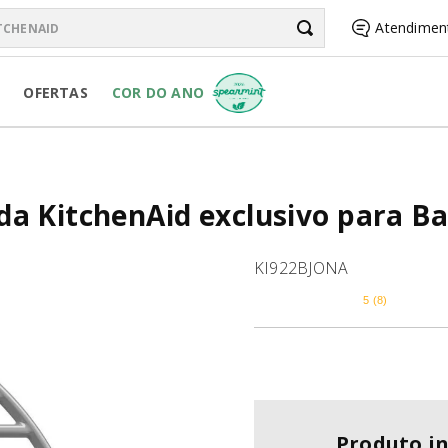
chenAid
Atendimen
BUSCADOS
OFERTAS
COR DO ANO
a KitchenAid exclusivo para Bat
RSONAL JAR
KI922BJONA
5
(
8
)
R
Produto i