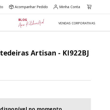
to
Acompanhar Pedido
Minha Conta
BLOG
Amo KitchenAid
VENDAS CORPORATIVAS
edeiras Artisan - KI922BJ
ndisponível no momento