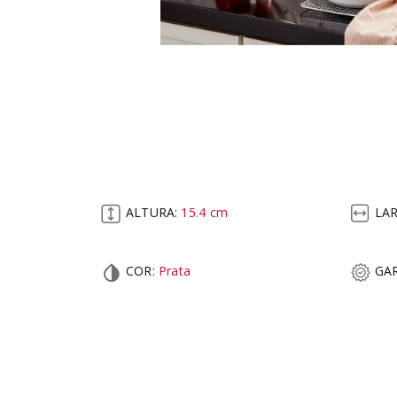
ALTURA:
15.4
cm
LA
COR
:
Prata
GAR