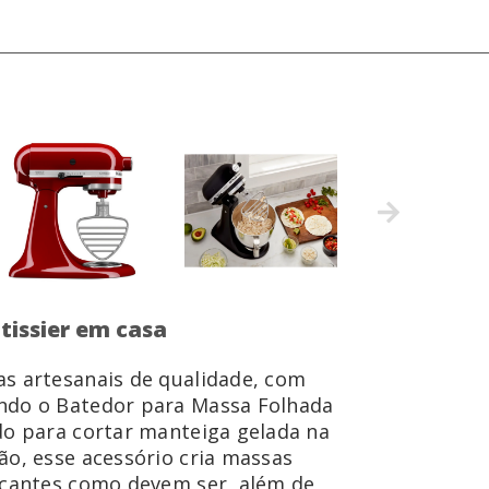
tissier em casa
as artesanais de qualidade, com
ndo o Batedor para Massa Folhada
do para cortar manteiga gelada na
ão, esse acessório cria massas
ocantes como devem ser, além de