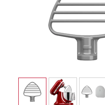
SORVETE
10
º