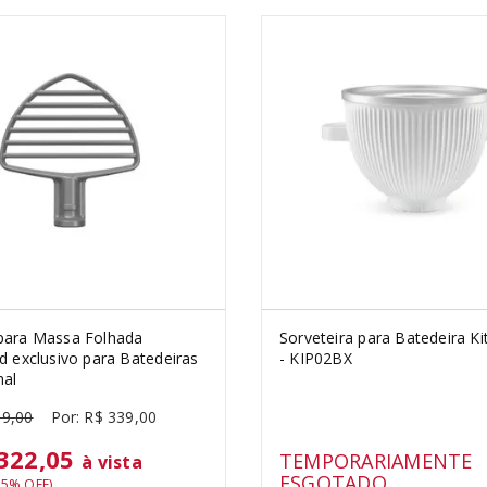
para Massa Folhada
Sorveteira para Batedeira Ki
d exclusivo para Batedeiras
- KIP02BX
nal
69
,
00
R$
339
,
00
322,05
TEMPORARIAMENTE
à vista
ESGOTADO
s
5
% OFF)