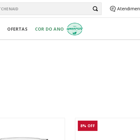
chenAid
Atendimen
BUSCADOS
OFERTAS
COR DO ANO
R PURE POWER
RSONAL JAR
R
8%
OFF