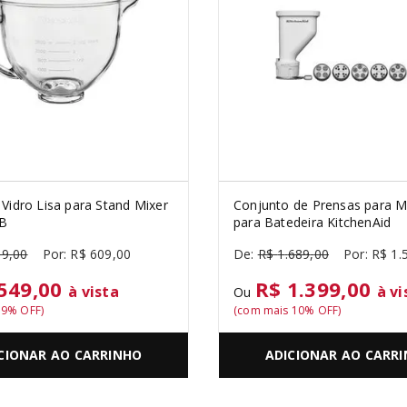
 Vidro Lisa para Stand Mixer
Conjunto de Prensas para 
BB
para Batedeira KitchenAid
59
,
00
R$
609
,
00
R$
1
.
689
,
00
R$
1
.
549,00
R$ 1.399,00
à vista
à vi
Ou
s
9
% OFF)
(com mais
10
% OFF)
CIONAR AO CARRINHO
ADICIONAR AO CARR