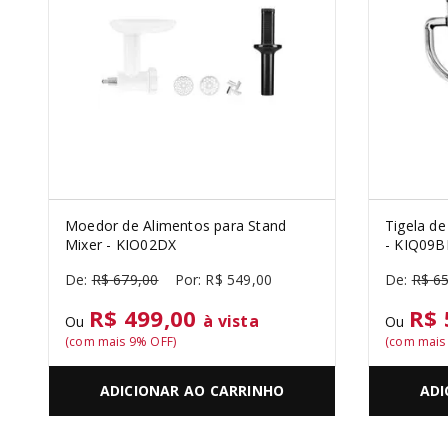
PURE POWER
10
º
Moedor de Alimentos para Stand
Tigela de
Mixer - KIO02DX
- KIQ09
R$
679
,
00
R$
549
,
00
R$
6
R$ 499,00
R$ 
à vista
Ou
Ou
(com mais
9
% OFF)
(com mai
ADICIONAR AO CARRINHO
ADI