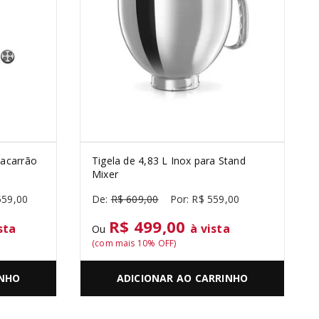
Macarrão
Tigela de 4,83 L Inox para Stand
Mixer
559
,
00
R$
609
,
00
R$
559
,
00
R$ 499,00
sta
à vista
Ou
(com mais
10
% OFF)
INHO
ADICIONAR AO CARRINHO