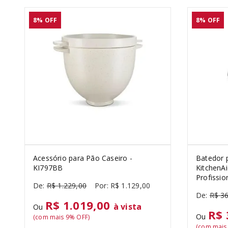
8%
OFF
8%
OFF
Acessório para Pão Caseiro -
Batedor 
KI797BB
KitchenAi
Profissio
R$
1
.
229
,
00
R$
1
.
129
,
00
R$
3
R$ 1.019,00
à vista
Ou
R$ 
Ou
(com mais
9
% OFF)
(com mai