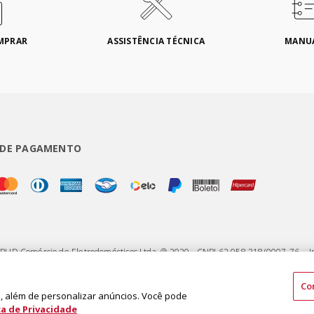
MPRAR
ASSISTÊNCIA TÉCNICA
MANU
 DE PAGAMENTO
 BUD Comércio de Eletrodomésticos Ltda. ® 2020 - CNPJ 62.058.318/0007-76. - I
75 - Jardim Santa Emília - CEP 04183-090 - São Paulo - SP - Brasil
Co
 além de personalizar anúncios. Você pode
ca de Privacidade