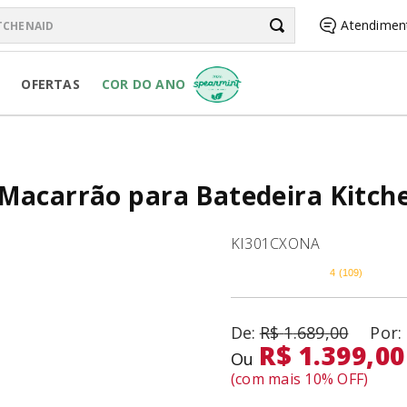
chenAid
Atendimen
BUSCADOS
OFERTAS
COR DO ANO
Macarrão para Batedeira Kitche
RSONAL JAR
KI301CXONA
4
(
109
)
R
R$
1
.
689
,
00
R$ 1.399,00
Ou
(com mais
10
% OFF)