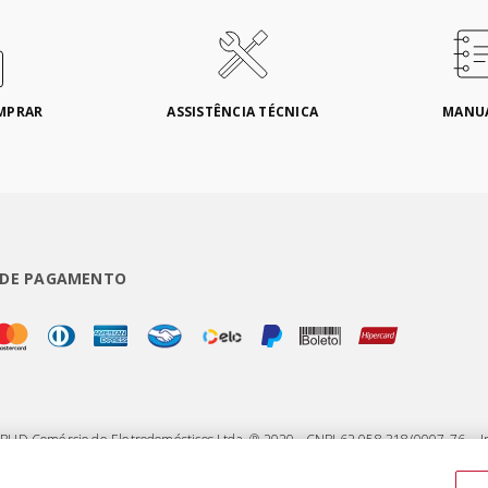
MPRAR
ASSISTÊNCIA TÉCNICA
MANU
 DE PAGAMENTO
 BUD Comércio de Eletrodomésticos Ltda. ® 2020 - CNPJ 62.058.318/0007-76. - I
75 - Jardim Santa Emília - CEP 04183-090 - São Paulo - SP - Brasil