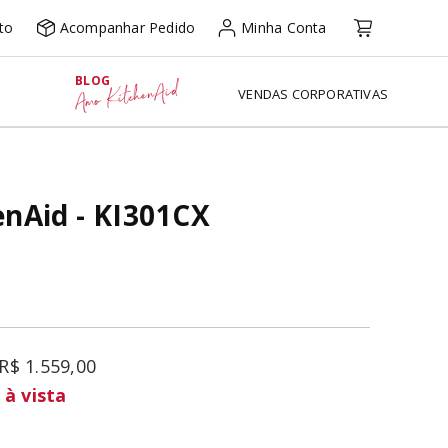
to
Acompanhar Pedido
Minha Conta
BLOG
Amo KitchenAid
VENDAS CORPORATIVAS
nAid - KI301CX
R$
1
.
559
,
00
à vista