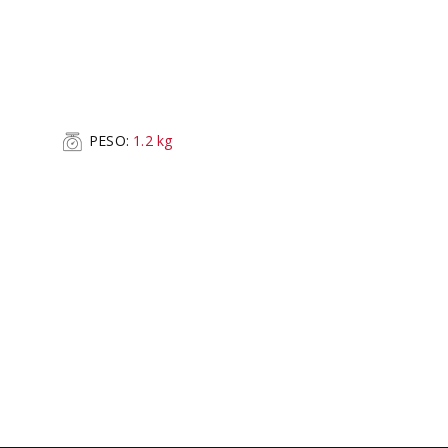
PESO:
1.2
kg