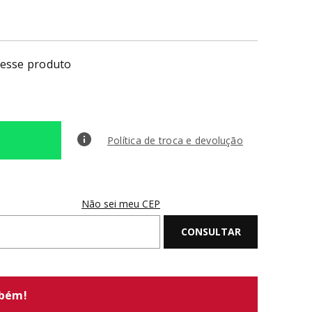
nesse produto
Política de troca e devolução
Não sei meu CEP
mbém!