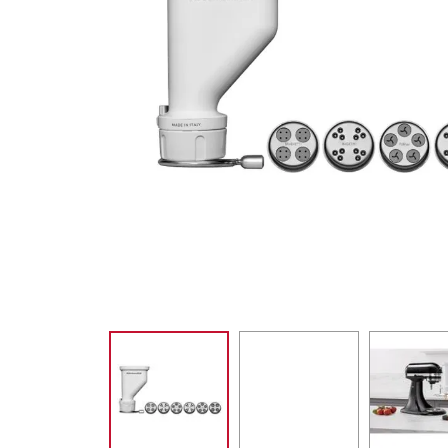
SORVETE
10
º