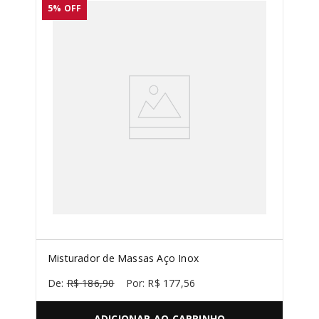
SORVETEIRA
8
º
5%
OFF
PURE POWER
9
º
MIXER
10
º
Misturador de Massas Aço Inox
R$
186
,
90
R$
177
,
56
ADICIONAR AO CARRINHO