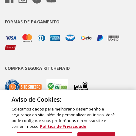
FORMAS DE PAGAMENTO
COMPRA SEGURA KITCHENAID
Aviso de Cookies:
Coletamos dados para melhorar o desempenho e
Copyright • BUD Comércio de Eletrodomésticos Ltda. ® 2020 - CNPJ
segurança do site, além de personalizar anúncios. Você
pode configurar suas preferências em nosso site e
62.058.318/0007-76. - Inscrição Municipal/Estadual 148.044.198.118 Sede:
conferir nosso
Política de Privacidade
Rua Olympia Semeraro, 675 - Jardim Santa Emília - CEP 04183-090 - São
Paulo - SP - Brasil