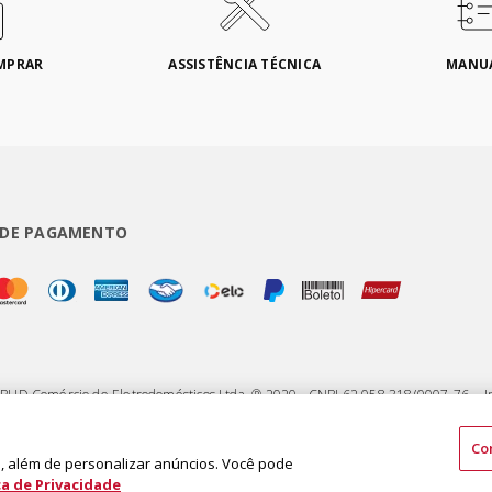
MPRAR
ASSISTÊNCIA TÉCNICA
MANU
 DE PAGAMENTO
 BUD Comércio de Eletrodomésticos Ltda. ® 2020 - CNPJ 62.058.318/0007-76. - I
75 - Jardim Santa Emília - CEP 04183-090 - São Paulo - SP - Brasil
Co
 além de personalizar anúncios. Você pode
ca de Privacidade