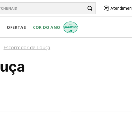
chenAid
Atendimen
BUSCADOS
OFERTAS
COR DO ANO
Escorredor de Louça
ouça
RSONAL JAR
R