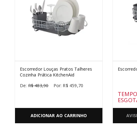
SORVETE
10
º
Escorredor Louças Pratos Talheres
Escorred
Cozinha Prática KitchenAid
R$
483
,
90
R$
459
,
70
TEMPO
ESGOT
ADICIONAR AO CARRINHO
AVI