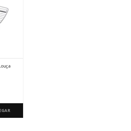
 Louça
EGAR