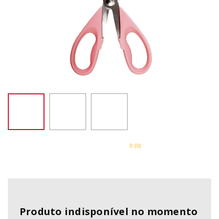
SORVETEIRA
8
º
MIXER
9
º
PURE POWER
10
º
0
(
0
)
Produto indisponível no momento