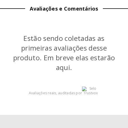
Avaliações e Comentários
PROFUNDIDADE:
2
cm
PESO:
0.28
kg
Estão sendo coletadas as
COR
:
Guava Glaze
primeiras avaliações desse
produto. Em breve elas estarão
aqui.
Avaliações reais, auditadas por