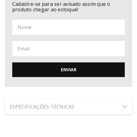
Cadastre-se para ser avisado assim que o
produto chegar ao estoque!
ENVIAR
ESPECIFICAÇÕES TÉCNICAS
ALTURA:
28
cm
LARGURA:
12
cm