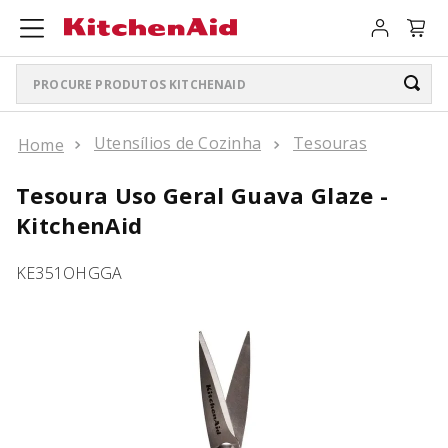
Procure produtos KitchenAid
TERMOS MAIS BUSCADOS
Utensílios de Cozinha
Tesouras
ARTISAN PLUS
1
º
Tesoura Uso Geral Guava Glaze -
LIQUIDIFICADOR PURE POWER
2
º
KitchenAid
BATEDEIRA
3
º
KE351OHGGA
BOWL LIFT
4
º
PURE POWER PERSONAL JAR
5
º
K400
6
º
LIQUIDIFICADOR
7
º