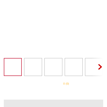
SORVETEIRA
8
º
PURE POWER
9
º
EMPIRE RED
10
º
0
(
0
)