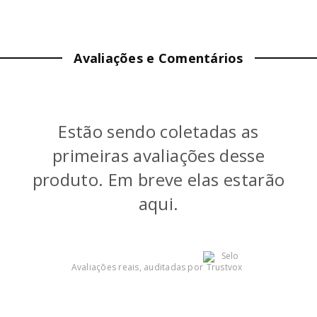
ALTURA:
20
cm
LARGURA:
34
cm
Avaliações e Comentários
PROFUNDIDADE:
50
cm
PESO:
5.66
kg
Estão sendo coletadas as
COR
:
Pistachio
primeiras avaliações desse
produto. Em breve elas estarão
aqui.
Avaliações reais, auditadas por