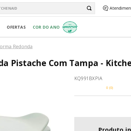
chenAid
Atendimen
BUSCADOS
OFERTAS
COR DO ANO
R PURE POWER
orma Redonda
a Pistache Com Tampa - Kitch
RSONAL JAR
KQ991BXPIA
0
(
0
)
R
Produto i