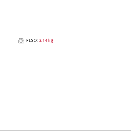
PESO:
3.14
kg