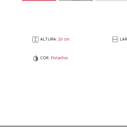
ALTURA:
20
cm
LA
COR
:
Pistachio