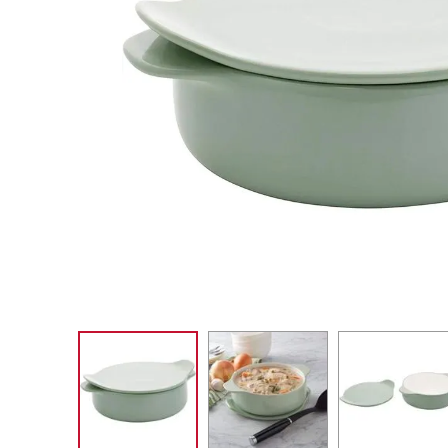
MIXER
10
º