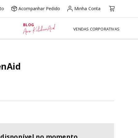
to
Acompanhar Pedido
Minha Conta
BLOG
Amo KitchenAid
VENDAS CORPORATIVAS
enAid
ndisponível no momento