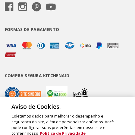
FORMAS DE PAGAMENTO
COMPRA SEGURA KITCHENAID
Aviso de Cookies:
Coletamos dados para melhorar o desempenho e
Copyright • BUD Comércio de Eletrodomésticos Ltda. ® 2020 - CNPJ
segurança do site, além de personalizar anúncios. Você
pode configurar suas preferências em nosso site e
62.058.318/0007-76. - Inscrição Municipal/Estadual 148.044.198.118 Sede:
conferir nosso
Política de Privacidade
Rua Olympia Semeraro, 675 - Jardim Santa Emília - CEP 04183-090 - São