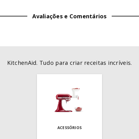
LARGURA:
7.8
cm
Avaliações e Comentários
PROFUNDIDADE:
27.3
cm
PESO:
0.13
kg
COR
:
Vermelho
KitchenAid. Tudo para criar receitas incríveis.
ACESSÓRIOS