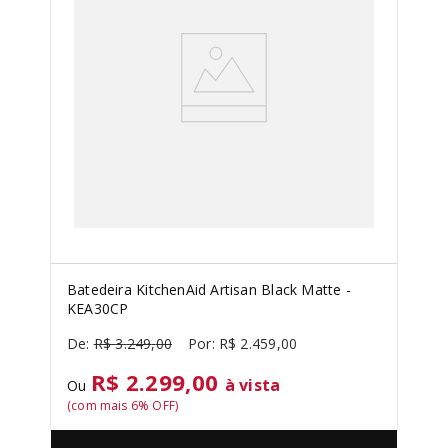
SORVETEIRA
8
º
PURE POWER
9
º
MIXER
10
º
Batedeira KitchenAid Artisan Black Matte -
KEA30CP
R$
3
.
249
,
00
R$
2
.
459
,
00
R$ 2.299,00
à vista
Ou
(com mais
6
% OFF)