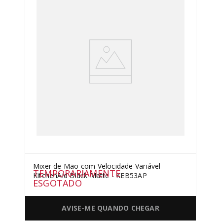
Mixer de Mão com Velocidade Variável
TEMPORARIAMENTE
KitchenAid Black Matte - KEB53AP
ESGOTADO
AVISE-ME QUANDO CHEGAR