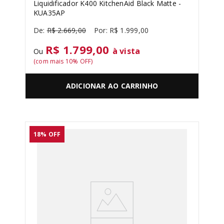
Liquidificador K400 KitchenAid Black Matte -
KUA35AP
R$
2
.
669
,
00
R$
1
.
999
,
00
R$ 1.799,00
à vista
Ou
(com mais
10
% OFF)
ADICIONAR AO CARRINHO
18%
OFF