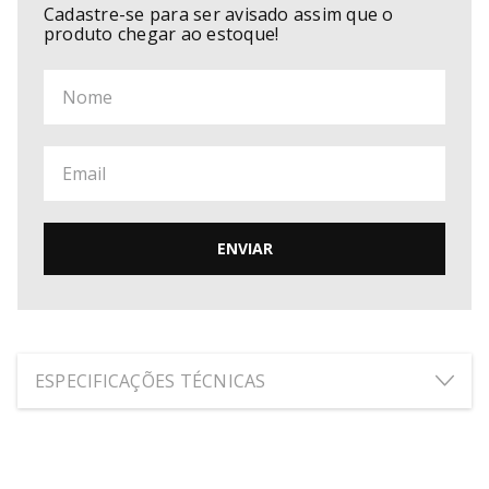
Cadastre-se para ser avisado assim que o
produto chegar ao estoque!
ENVIAR
ESPECIFICAÇÕES TÉCNICAS
ALTURA:
18
cm
LARGURA:
26.5
cm