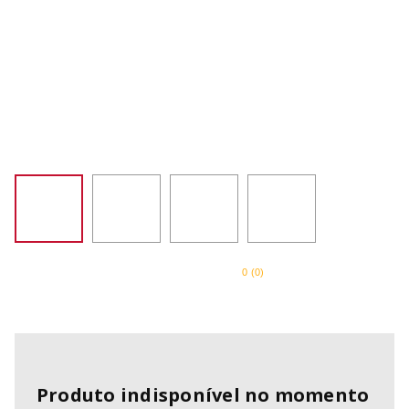
SORVETEIRA
8
º
PURE POWER
9
º
EMPIRE RED
10
º
0
(
0
)
Produto indisponível no momento