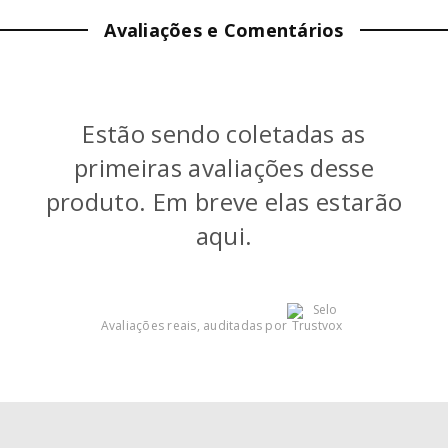
Avaliações e Comentários
PROFUNDIDADE:
30
cm
PESO:
0.96
kg
Estão sendo coletadas as
COR
:
Azul
primeiras avaliações desse
produto. Em breve elas estarão
aqui.
Avaliações reais, auditadas por