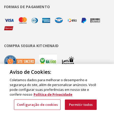
FORMAS DE PAGAMENTO
COMPRA SEGURA KITCHENAID
Aviso de Cookies:
Coletamos dados para melhorar o desempenho e
Copyright • BUD Comércio de Eletrodomésticos Ltda. ® 2020 - CNPJ
segurança do site, além de personalizar anúncios. Você
pode configurar suas preferências em nosso site e
62.058.318/0007-76. - Inscrição Municipal/Estadual 148.044.198.118 Sede:
conferir nosso
Política de Privacidade
Rua Olympia Semeraro, 675 - Jardim Santa Emília - CEP 04183-090 - São
Paulo - SP - Brasil
Configuração de cookies
Permitir todos