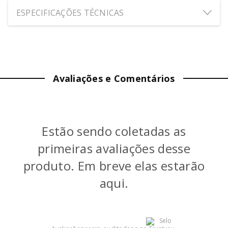
ESPECIFICAÇÕES TÉCNICAS
ALTURA:
33
cm
LARGURA:
6.5
cm
Avaliações e Comentários
PROFUNDIDADE:
2.5
cm
PESO:
0.16
kg
Estão sendo coletadas as
COR
:
Branco
primeiras avaliações desse
GARANTIA (MÊS)
:
6
produto. Em breve elas estarão
aqui.