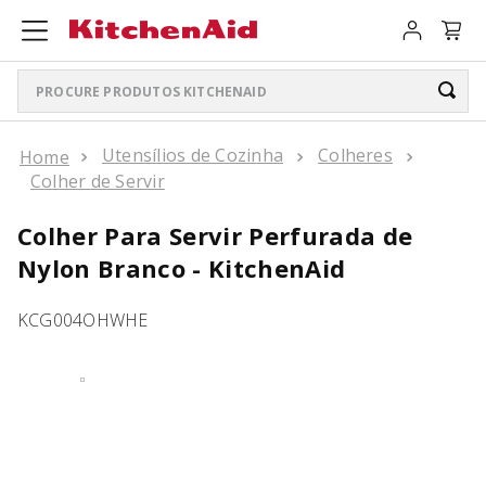
Procure produtos KitchenAid
TERMOS MAIS BUSCADOS
Utensílios de Cozinha
Colheres
Colher de Servir
ARTISAN PLUS
1
º
Colher Para Servir Perfurada de
LIQUIDIFICADOR PURE POWER
2
º
Nylon Branco - KitchenAid
BATEDEIRA
3
º
KCG004OHWHE
BOWL LIFT
4
º
PURE POWER PERSONAL JAR
5
º
K400
6
º
LIQUIDIFICADOR
7
º