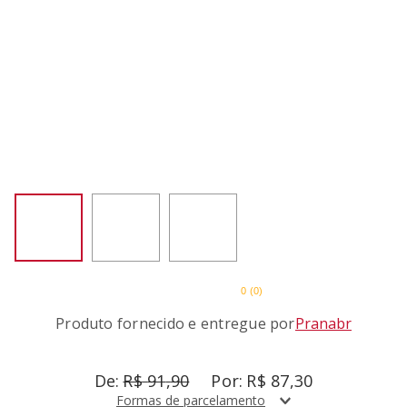
SORVETEIRA
8
º
MIXER
9
º
PURE POWER
10
º
0
(
0
)
Produto fornecido e entregue por
Pranabr
R$
91
,
90
R$
87
,
30
Formas de parcelamento