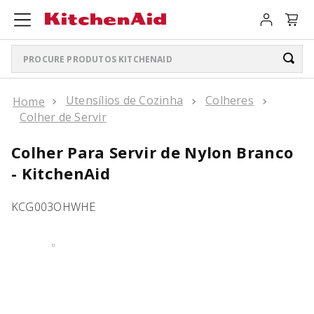
Procure produtos KitchenAid
TERMOS MAIS BUSCADOS
Utensílios de Cozinha
Colheres
Colher de Servir
ARTISAN PLUS
1
º
Colher Para Servir de Nylon Branco
LIQUIDIFICADOR PURE POWER
2
º
- KitchenAid
BATEDEIRA
3
º
KCG003OHWHE
PURE POWER PERSONAL JAR
4
º
BOWL LIFT
5
º
K400
6
º
LIQUIDIFICADOR
7
º