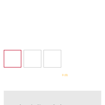
SORVETEIRA
8
º
PURE POWER
9
º
MIXER
10
º
0
(
0
)