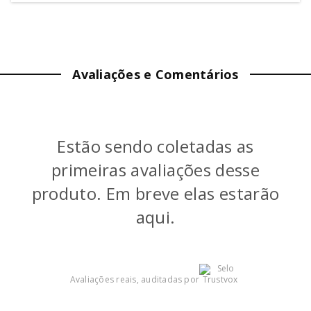
ALTURA:
33
cm
LARGURA:
6.5
cm
Avaliações e Comentários
PROFUNDIDADE:
2.5
cm
PESO:
0.16
kg
Estão sendo coletadas as
COR
:
Branco
primeiras avaliações desse
GARANTIA (MÊS)
:
6
produto. Em breve elas estarão
aqui.
Avaliações reais, auditadas por