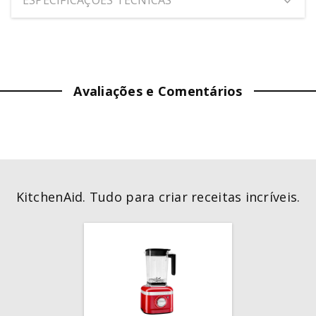
ALTURA:
2.5
cm
LARGURA:
7.6
cm
Avaliações e Comentários
PROFUNDIDADE:
25.6
cm
PESO:
0.21
kg
COR
:
Branco
KitchenAid. Tudo para criar receitas incríveis.
GARANTIA (MÊS)
:
6