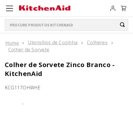
Procure produtos KitchenAid
TERMOS MAIS BUSCADOS
Utensílios de Cozinha
Colheres
Colher de Sorvete
ARTISAN PLUS
1
º
Colher de Sorvete Zinco Branco -
LIQUIDIFICADOR PURE POWER
2
º
KitchenAid
BATEDEIRA
3
º
KCG117OHWHE
BOWL LIFT
4
º
PURE POWER PERSONAL JAR
5
º
K400
6
º
LIQUIDIFICADOR
7
º