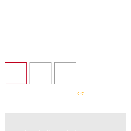
PURE POWER
8
º
SORVETEIRA
9
º
EMPIRE RED
10
º
0
(
0
)