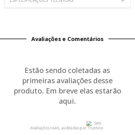
ALTURA:
2.5
cm
LARGURA:
7.6
cm
Avaliações e Comentários
PROFUNDIDADE:
25.6
cm
PESO:
0.21
kg
Estão sendo coletadas as
COR
:
Azul
primeiras avaliações desse
GARANTIA (MÊS)
:
6
produto. Em breve elas estarão
aqui.
Avaliações reais, auditadas por