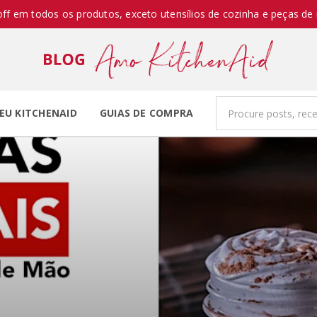
off em todos os produtos, exceto utensílios de cozinha e peças de 
EU KITCHENAID
GUIAS DE COMPRA