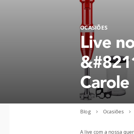
OCASIÕES
Live n
&#8211
Carole
Blog
Ocasiões
A live com a nossa que