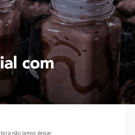
ial com
rteza não íamos deixar