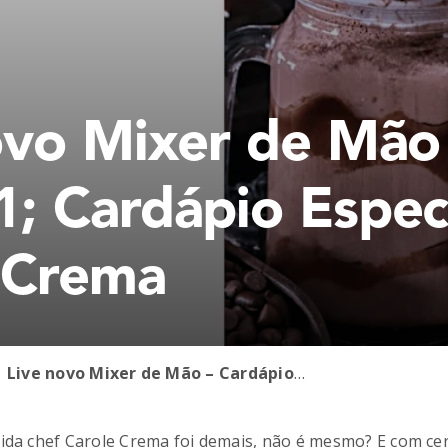
ovo Mixer de Mão
; Cardápio Espec
 Crema
Live novo Mixer de Mão – Cardápio Especial com Carole Crema
rida chef Carole Crema foi demais, não é mesmo? E com ce