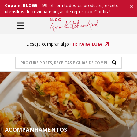
Cupom: BLOG5
- 5% off em todos os produtos, exceto
utensílios de cozinha e peças de reposição. Confira!
Deseja comprar algo?
IR PARA LOJA
ACOMPANHAMENTOS