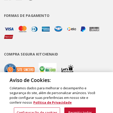
FORMAS DE PAGAMENTO
COMPRA SEGURA KITCHENAID
Aviso de Cookies:
Coletamos dados para melhorar o desempenho e
Copyright • BUD Comércio de Eletrodomésticos Ltda. ® 2020 - CNPJ
segurança do site, além de personalizar anúncios. Você
pode configurar suas preferências em nosso site e
62.058.318/0007-76. - Inscrição Municipal/Estadual 148.044.198.118 Sede:
conferir nosso
Política de Privacidade
Rua Olympia Semeraro, 675 - Jardim Santa Emília - CEP 04183-090 - São
Paulo - SP - Brasil
Configuração de cookies
Permitir todos