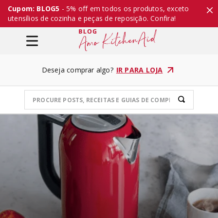
Cupom: BLOG5
- 5% off em todos os produtos, exceto
utensílios de cozinha e peças de reposição. Confira!
Deseja comprar algo?
IR PARA LOJA